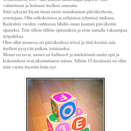
valmistunut ja hoitanut itselleni ammatin.
Sinä syksynä löysin itseni ensin seurakunnan päiväkerhosta,
avustajana. Olin erikokoisissa ja erilaisissa ryhmissä mukana.
Kuitenkin vuoden vaihteessa lähdin oman kuntani päiväkotiin
sijaiseksi. Tein silloin tällöin sijaisuuksia ja etsin samalla vakaampaa
työpaikkaa.
Olen ollut monessa eri päiväkodissa töissä ja tänä kesänä sain
itselleni pysyvän paikan, toistaiseksi.
Monet eri tavat, monet eri
kulttuurit
ja mielettömät uudet opit ja
kokemukset ovat rikastuttaneet minua. Silloin 15-kesäisenä en ollut
näin varma itsestäni kuin nyt.