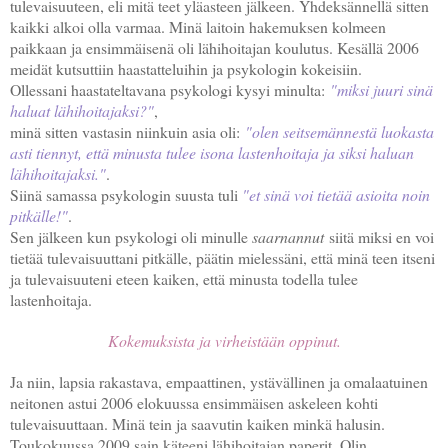
tulevaisuuteen, eli mitä teet yläasteen jälkeen. Yhdeksännellä sitten
kaikki alkoi olla varmaa. Minä laitoin hakemuksen kolmeen
paikkaan ja ensimmäisenä oli lähihoitajan koulutus. Kesällä 2006
meidät kutsuttiin haastatteluihin ja psykologin kokeisiin.
Ollessani haastateltavana psykologi kysyi minulta:
"miksi juuri sinä
haluat lähihoitajaksi?"
,
minä sitten vastasin niinkuin asia oli:
"olen seitsemännestä luokasta
asti tiennyt, että minusta tulee isona lastenhoitaja ja siksi haluan
lähihoitajaksi."
.
Siinä samassa psykologin suusta tuli
"et sinä voi tietää asioita noin
pitkälle!"
.
Sen jälkeen kun psykologi oli minulle
saarnannut
siitä miksi en voi
tietää tulevaisuuttani pitkälle, päätin mielessäni, että minä teen itseni
ja tulevaisuuteni eteen kaiken, että minusta todella tulee
lastenhoitaja.
Kokemuksista ja virheistään oppinut.
Ja niin, lapsia rakastava, empaattinen, ystävällinen ja omalaatuinen
neitonen astui 2006 elokuussa ensimmäisen askeleen kohti
tulevaisuuttaan. Minä tein ja saavutin kaiken minkä halusin.
Toukokuussa 2009 sain käteeni lähihoitajan paperit. Olin