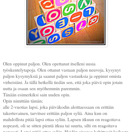
Olen oppinut paljon. Olen opettanut itselleni uusia
työskentelytapoja. Olen ottanut vastaan paljon neuvoja, kysynyt
paljon kysymyksiä ja saanut paljon vastauksia ja oppinut omista
virheistäni. Ja tällä hetkellä tiedän sen, että joka päivä opin jotain
uutta ja osaan sen myöhemmin paremmin.
Tänään esimerkiksi sain uuden opin.
Opin nimittäin tämän;
alle 2-vuotias lapsi, joka päiväkodin aloittaessaan on erittäin
takertuvainen, tarvitsee erittäin paljon syliä. Aina kun on
mahdollista pitää lapsi ottaa syliin. Lapsen itkuun on reagoitava
nopeasti, oli se sitten pientä itkua tai suurta, silti on reagoitava
nopeasti. Lapsi pitää ottaa syliin. Heidän aivonsa kehittyvät kaikesta