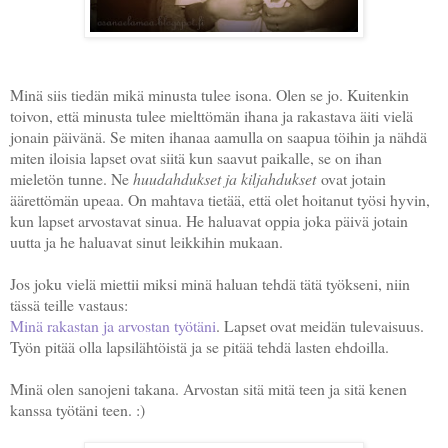
Minä siis tiedän mikä minusta tulee isona. Olen se jo. Kuitenkin
toivon, että minusta tulee mielttömän ihana ja rakastava äiti vielä
jonain päivänä. Se miten ihanaa aamulla on saapua töihin ja nähdä
miten iloisia lapset ovat siitä kun saavut paikalle, se on ihan
mieletön tunne. Ne
huudahdukset ja kiljahdukset
ovat jotain
äärettömän upeaa. On mahtava tietää, että olet hoitanut työsi hyvin,
kun lapset arvostavat sinua. He haluavat oppia joka päivä jotain
uutta ja he haluavat sinut leikkihin mukaan.
Jos joku vielä miettii miksi minä haluan tehdä tätä työkseni, niin
tässä teille vastaus:
Minä rakastan ja arvostan työtäni
. Lapset ovat meidän tulevaisuus.
Työn pitää olla lapsilähtöistä ja se pitää tehdä lasten ehdoilla.
Minä olen sanojeni takana. Arvostan sitä mitä teen ja sitä kenen
kanssa työtäni teen. :)