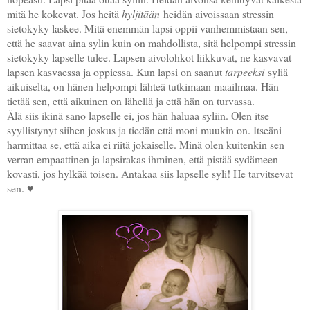
mitä he kokevat. Jos heitä
hyljitään
heidän aivoissaan stressin
sietokyky laskee. Mitä enemmän lapsi oppii vanhemmistaan sen,
että he saavat aina sylin kuin on mahdollista, sitä helpompi stressin
sietokyky lapselle tulee. Lapsen aivolohkot liikkuvat, ne kasvavat
lapsen kasvaessa ja oppiessa. Kun lapsi on saanut
tarpeeksi
syliä
aikuiselta, on hänen helpompi lähteä tutkimaan maailmaa. Hän
tietää sen, että aikuinen on lähellä ja että hän on turvassa.
Älä siis ikinä sano lapselle ei, jos hän haluaa syliin. Olen itse
syyllistynyt siihen joskus ja tiedän että moni muukin on. Itseäni
harmittaa se, että aika ei riitä jokaiselle. Minä olen kuitenkin sen
verran empaattinen ja lapsirakas ihminen, että pistää sydämeen
kovasti, jos hylkää toisen. Antakaa siis lapselle syli! He tarvitsevat
sen. ♥