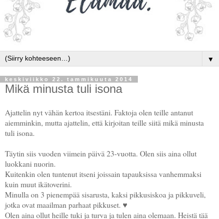
▼
keskiviikko 22. tammikuuta 2014
Mikä minusta tuli isona
Ajattelin nyt vähän kertoa itsestäni. Faktoja olen teille antanut
aiemminkin, mutta ajattelin, että kirjoitan teille siitä mikä minusta
tuli isona.
Täytin siis vuoden viimein päivä 23-vuotta. Olen siis aina ollut
luokkani nuorin.
Kuitenkin olen tuntenut itseni joissain tapauksissa vanhemmaksi
kuin muut ikätoverini.
Minulla on 3 pienempää sisarusta, kaksi pikkusiskoa ja pikkuveli,
jotka ovat maailman parhaat pikkuset. ♥
Olen aina ollut heille tuki ja turva ja tulen aina olemaan. Heistä tää