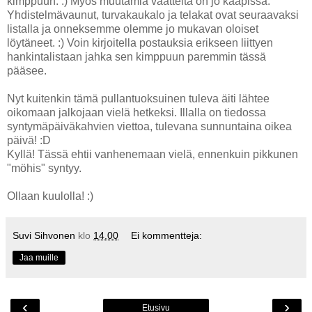
kimppuun. :) Myös muutamia vaatteita on jo kaapissa.
Yhdistelmävaunut, turvakaukalo ja telakat ovat seuraavaksi
listalla ja onneksemme olemme jo mukavan oloiset
löytäneet. :) Voin kirjoitella postauksia erikseen liittyen
hankintalistaan jahka sen kimppuun paremmin tässä
pääsee.
Nyt kuitenkin tämä pullantuoksuinen tuleva äiti lähtee
oikomaan jalkojaan vielä hetkeksi. Illalla on tiedossa
syntymäpäiväkahvien viettoa, tulevana sunnuntaina oikea
päivä! :D
Kyllä! Tässä ehtii vanhenemaan vielä, ennenkuin pikkunen
"möhis" syntyy.
Ollaan kuulolla! :)
Suvi Sihvonen
klo
14.00
Ei kommentteja:
Jaa muille
‹
›
Etusivu