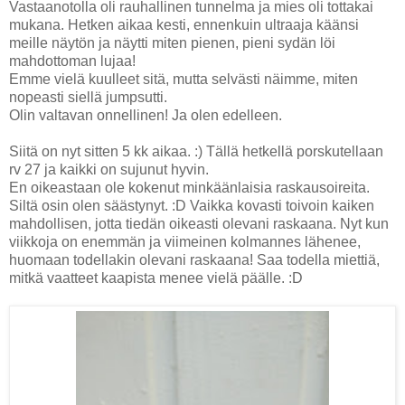
Vastaanotolla oli rauhallinen tunnelma ja mies oli tottakai
mukana. Hetken aikaa kesti, ennenkuin ultraaja käänsi
meille näytön ja näytti miten pienen, pieni sydän löi
mahdottoman lujaa!
Emme vielä kuulleet sitä, mutta selvästi näimme, miten
nopeasti siellä jumpsutti.
Olin valtavan onnellinen! Ja olen edelleen.
Siitä on nyt sitten 5 kk aikaa. :) Tällä hetkellä porskutellaan
rv 27 ja kaikki on sujunut hyvin.
En oikeastaan ole kokenut minkäänlaisia raskausoireita.
Siltä osin olen säästynyt. :D Vaikka kovasti toivoin kaiken
mahdollisen, jotta tiedän oikeasti olevani raskaana. Nyt kun
viikkoja on enemmän ja viimeinen kolmannes lähenee,
huomaan todellakin olevani raskaana! Saa todella miettiä,
mitkä vaatteet kaapista menee vielä päälle. :D