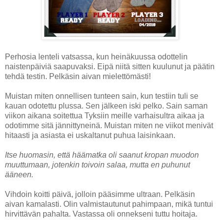
Perhosia lenteli vatsassa, kun heinäkuussa odottelin
naistenpäiviä saapuvaksi. Eipä niitä sitten kuulunut ja päätin
tehdä testin. Pelkäsin aivan mielettömästi!
Muistan miten onnellisen tunteen sain, kun testiin tuli se
kauan odotettu plussa. Sen jälkeen iski pelko. Sain saman
viikon aikana soitettua Tyksiin meille varhaisultra aikaa ja
odotimme sitä jännittyneinä. Muistan miten ne viikot menivät
hitaasti ja asiasta ei uskaltanut puhua laisinkaan.
Itse huomasin, että häämatka oli saanut kropan muodon
muuttumaan, jotenkin toivoin salaa, mutta en puhunut
ääneen.
Vihdoin koitti päivä, jolloin pääsimme ultraan. Pelkäsin
aivan kamalasti. Olin valmistautunut pahimpaan, mikä tuntui
hirvittävän pahalta. Vastassa oli onnekseni tuttu hoitaja.