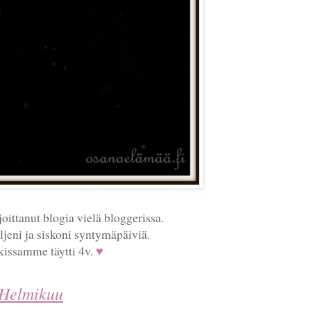
ittanut blogia vielä bloggerissa.
eni ja siskoni syntymäpäiviä.
kissamme täytti 4v.
♥
Helmikuu