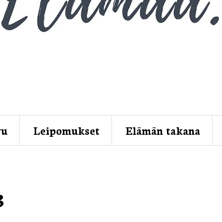
vu
Leipomukset
Elämän takana
3