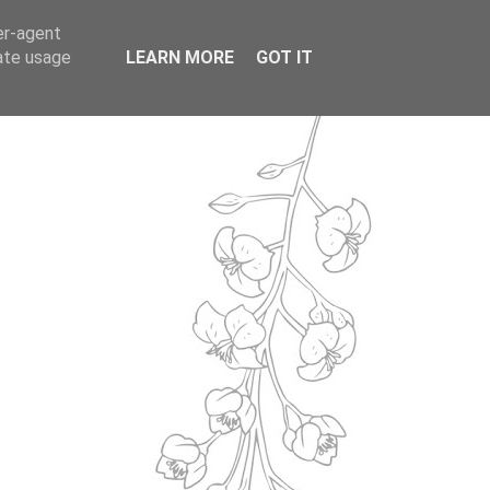
er-agent
rate usage
LEARN MORE
GOT IT