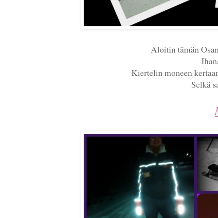
Aloitin tämän Osan
Ihan
Kiertelin moneen kertaan
Selkä s