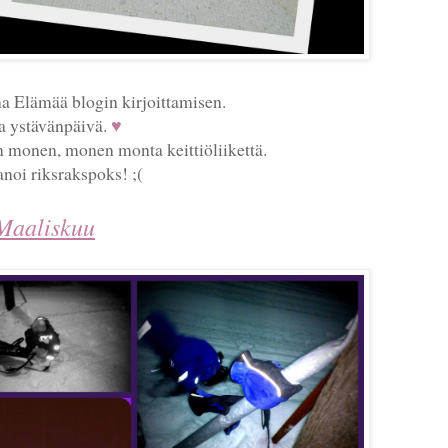
a Elämää blogin kirjoittamisen.
a ystävänpäivä.
♥
 monen, monen monta keittiöliikettä.
anoi riksrakspoks! ;(
Maaliskuu