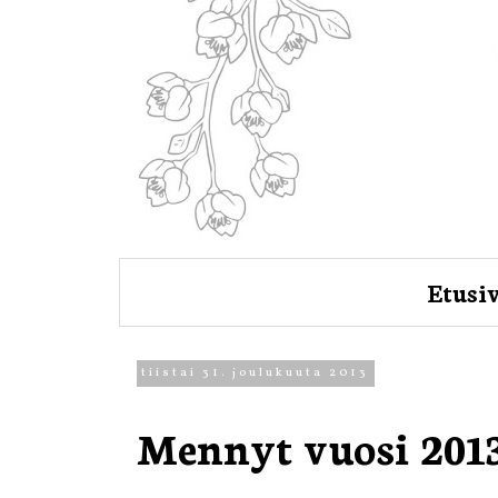
Etusi
tiistai 31. joulukuuta 2013
Mennyt vuosi 201