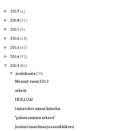
2019
(1)
►
2018
(31)
►
2017
(5)
►
2016
(18)
►
2015
(42)
►
2014
(92)
►
2013
(85)
▼
joulukuuta
(20)
▼
Mennyt vuosi 2013
arkeni
HULLUA!
tämä tekee minut iloiseksi
"palautuminen arkeen"
Joulun tunnelmaa ja suosikkikuva