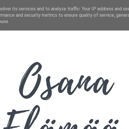
liver its services and to analyze traffic. Your IP address and us
rmance and security metrics to ensure quality of service, gene
buse.