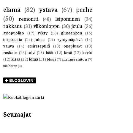
elämä
(82)
ystävä
(67)
perhe
(50)
remontti
(48)
leipominen
(34)
rakkaus
(31)
viikonloppu
(30)
joulu
(26)
aviopuoliso
(17)
syksy
(16)
gluteeniton
(15)
inspiraatio
(14)
juhlat
(14)
syntymäpäivä
(14)
vauva
(14)
etsiresepti.fi
(13)
oneplus5t
(13)
raskaus
(13)
talvi
(13)
häät
(12)
kesä
(12)
kevät
(12)
kissa
(12)
loma
(11)
blogi
(7)
karrageeniton
(7)
maidoton
(3)
Seuraajat