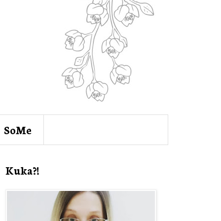
SoMe
Kuka?!