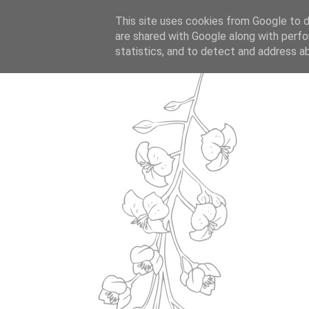
This site uses cookies from Google to de
are shared with Google along with perfo
statistics, and to detect and address a