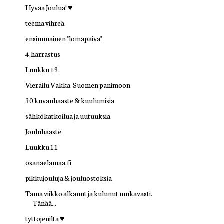
Hyvää Joulua! ♥
teema vihreä
ensimmäinen "lomapäivä"
4.harrastus
Luukku 19.
Vierailu Vakka-Suomen panimoon
30 kuvanhaaste & kuulumisia
sähkökatkoilua ja uutuuksia
Jouluhaaste
Luukku 11
osanaelämää.fi
pikkujouluja & jouluostoksia
Tämä viikko alkanut ja kulunut mukavasti.
Tänää...
tyttöjenilta ♥