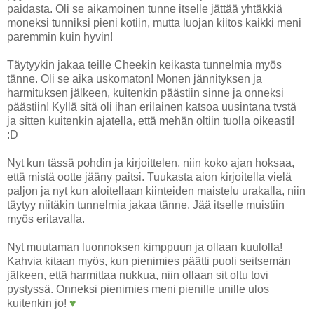
paidasta. Oli se aikamoinen tunne itselle jättää yhtäkkiä
moneksi tunniksi pieni kotiin, mutta luojan kiitos kaikki meni
paremmin kuin hyvin!
Täytyykin jakaa teille Cheekin keikasta tunnelmia myös
tänne. Oli se aika uskomaton! Monen jännityksen ja
harmituksen jälkeen, kuitenkin päästiin sinne ja onneksi
päästiin! Kyllä sitä oli ihan erilainen katsoa uusintana tvstä
ja sitten kuitenkin ajatella, että mehän oltiin tuolla oikeasti!
:D
Nyt kun tässä pohdin ja kirjoittelen, niin koko ajan hoksaa,
että mistä ootte jääny paitsi. Tuukasta aion kirjoitella vielä
paljon ja nyt kun aloitellaan kiinteiden maistelu urakalla, niin
täytyy niitäkin tunnelmia jakaa tänne. Jää itselle muistiin
myös eritavalla.
Nyt muutaman luonnoksen kimppuun ja ollaan kuulolla!
Kahvia kitaan myös, kun pienimies päätti puoli seitsemän
jälkeen, että harmittaa nukkua, niin ollaan sit oltu tovi
pystyssä. Onneksi pienimies meni pienille unille ulos
kuitenkin jo!
♥