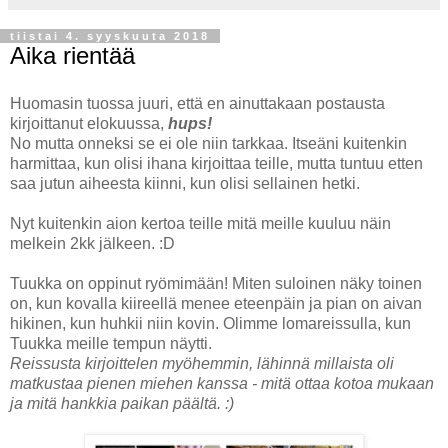
tiistai 4. syyskuuta 2018
Aika rientää
Huomasin tuossa juuri, että en ainuttakaan postausta
kirjoittanut elokuussa,
hups!
No mutta onneksi se ei ole niin tarkkaa. Itseäni kuitenkin
harmittaa, kun olisi ihana kirjoittaa teille, mutta tuntuu etten
saa jutun aiheesta kiinni, kun olisi sellainen hetki.
Nyt kuitenkin aion kertoa teille mitä meille kuuluu näin
melkein 2kk jälkeen. :D
Tuukka on oppinut ryömimään! Miten suloinen näky toinen
on, kun kovalla kiireellä menee eteenpäin ja pian on aivan
hikinen, kun huhkii niin kovin. Olimme lomareissulla, kun
Tuukka meille tempun näytti.
Reissusta kirjoittelen myöhemmin, lähinnä millaista oli
matkustaa pienen miehen kanssa - mitä ottaa kotoa mukaan
ja mitä hankkia paikan päältä. :)