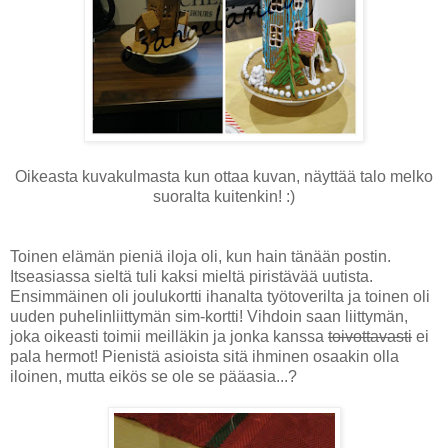
Oikeasta kuvakulmasta kun ottaa kuvan, näyttää talo melko
suoralta kuitenkin! :)
Toinen elämän pieniä iloja oli, kun hain tänään postin.
Itseasiassa sieltä tuli kaksi mieltä piristävää uutista.
Ensimmäinen oli joulukortti ihanalta työtoverilta ja toinen oli
uuden puhelinliittymän sim-kortti! Vihdoin saan liittymän,
joka oikeasti toimii meilläkin ja jonka kanssa
toivottavasti
ei
pala hermot! Pienistä asioista sitä ihminen osaakin olla
iloinen, mutta eikös se ole se pääasia...?