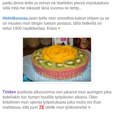
jaettu tänne teille ja onhan ne itsellekin pieniä muistutuksia
siitä mitä me oikeasti tänä vuonna on tehty...
Helmikuussa
jaoin teille mun smoothie-kakun ohjeen ja se
on muuten mun blogin luetuin postaus, tällä hetkellä on
reilut 1400 näyttökertaa. Kiitos
♥
Töiden
puolesta alkuvuonna oon jakanut mun auringon joka
todellakin tuo hymyn huulille työpäivien aikana. Olen
kiitollinen mun upesta työporukasta joka mulla on! Ihan
mahtavaa, että juuri
TE
olette mun työtovereita!
♥