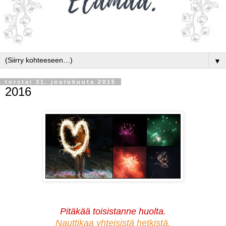
▼
torstai 31. joulukuuta 2015
2016
Pitäkää toisistanne huolta.
Nauttikaa yhteisistä hetkistä.