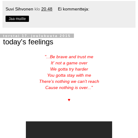
Suvi Sihvonen
klo
20.48
Ei kommentteja:
Jaa muille
torstai 17. joulukuuta 2015
today's feelings
"...Be brave and trust me
It' not a game over
We gotta try harder
You gotta stay with me
There's nothing we can't reach
Cause nothing is over..."
♥