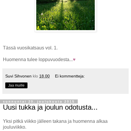
Tässä vuosikatsaus vol. 1.
Huomenna tulee loppuvuodesta...
♥
Suvi Sihvonen
klo
18.00
Ei kommentteja:
Jaa muille
sunnuntai 20. joulukuuta 2015
Uusi tukka ja joulun odotusta...
Yksi pitkä viikko jälleen takana ja huomenna alkaa
jouluviikko.