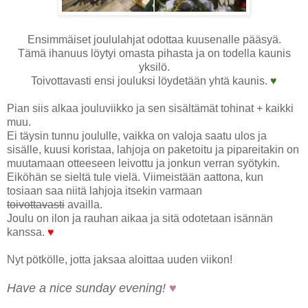
Ensimmäiset joululahjat odottaa kuusenalle pääsyä.
Tämä ihanuus löytyi omasta pihasta ja on todella kaunis
yksilö.
Toivottavasti ensi jouluksi löydetään yhtä kaunis.
♥
Pian siis alkaa jouluviikko ja sen sisältämät tohinat + kaikki
muu.
Ei täysin tunnu joululle, vaikka on valoja saatu ulos ja
sisälle, kuusi koristaa, lahjoja on paketoitu ja pipareitakin on
muutamaan otteeseen leivottu ja jonkun verran syötykin.
Eiköhän se sieltä tule vielä. Viimeistään aattona, kun
tosiaan saa niitä lahjoja itsekin varmaan
toivottavasti
availla.
Joulu on ilon ja rauhan aikaa ja sitä odotetaan isännän
kanssa.
♥
Nyt pötkölle, jotta jaksaa aloittaa uuden viikon!
Have a nice sunday evening!
♥