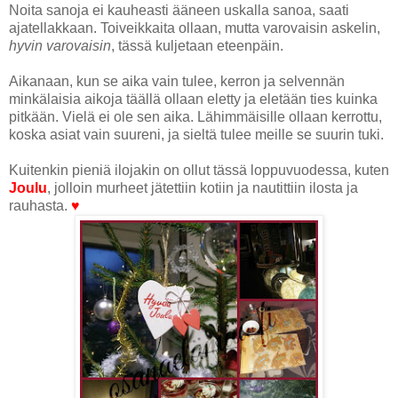
Noita sanoja ei kauheasti ääneen uskalla sanoa, saati
ajatellakkaan. Toiveikkaita ollaan, mutta varovaisin askelin,
hyvin varovaisin
, tässä kuljetaan eteenpäin.
Aikanaan, kun se aika vain tulee, kerron ja selvennän
minkälaisia aikoja täällä ollaan eletty ja eletään ties kuinka
pitkään. Vielä ei ole sen aika. Lähimmäisille ollaan kerrottu,
koska asiat vain suureni, ja sieltä tulee meille se suurin tuki.
Kuitenkin pieniä ilojakin on ollut tässä loppuvuodessa, kuten
Joulu
, jolloin murheet jätettiin kotiin ja nautittiin ilosta ja
rauhasta.
♥