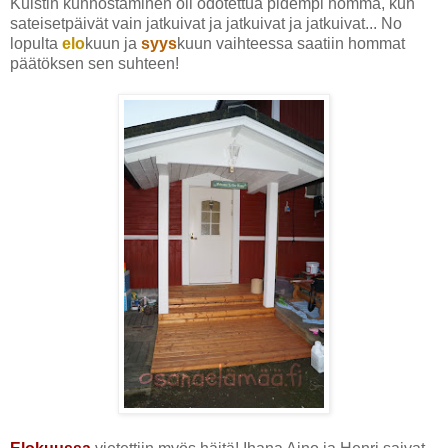
Kuistin kunnostaminen oli odotettua pidempi homma, kun
sateisetpäivät vain jatkuivat ja jatkuivat ja jatkuivat... No
lopulta
elo
kuun ja
syys
kuun vaihteessa saatiin hommat
päätöksen sen suhteen!