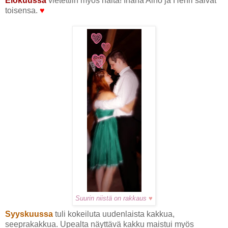
Elokuussa
vietettiin myös häitä! Ihana Aino ja Henri saivat
toisensa.
♥
Suurin niistä on rakkaus
♥
Syyskuussa
tuli kokeiluta uudenlaista kakkua,
seeprakakkua. Upealta näyttävä kakku maistui myös