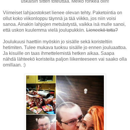
uskalsin sitten toteuttaa. Melko rohkea olin!
Viimeiset lahjaostokset lienee olevan tehty. Paketointia on
ollut koko viikonloppu täynnä ja tää viikko, jos niin voisi
sanoa. Ainakin lahjojen metsästystä, vaikka isä mulle sanoi,
että uskon kuulemma vielä joulupukkiin.
Lieneekö totta?
Joulukuusi haettiin myöskin jo sisälle sekä koristeltiin
hetimiten. Tulee mukava tuoksu sisälle jo ennen jouluaattoa.
Ja kisuille on taas ihmettelemistä hetken aikaa. Saapa
nähdä lähteekö koristeita paljon liikenteeseen vai saako olla
omillaan. :)