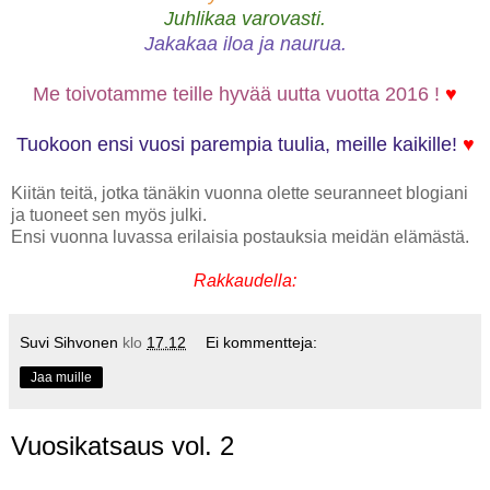
Juhlikaa varovasti.
Jakakaa iloa ja naurua.
Me toivotamme teille hyvää uutta vuotta 2016 !
♥
Tuokoon ensi vuosi parempia tuulia, meille kaikille!
♥
Kiitän teitä, jotka tänäkin vuonna olette seuranneet blogiani
ja tuoneet sen myös julki.
Ensi vuonna luvassa erilaisia postauksia meidän elämästä.
Rakkaudella:
Suvi Sihvonen
klo
17.12
Ei kommentteja:
Jaa muille
Vuosikatsaus vol. 2