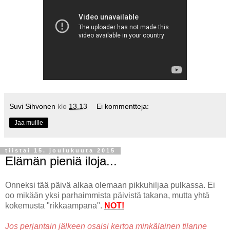
Suvi Sihvonen
klo
13.13
Ei kommentteja:
Jaa muille
tiistai 15. joulukuuta 2015
Elämän pieniä iloja...
Onneksi tää päivä alkaa olemaan pikkuhiljaa pulkassa. Ei
oo mikään yksi parhaimmista päivistä takana, mutta yhtä
kokemusta "rikkaampana".
NOT!
Jos perjantain jälkeen osaisi kertoa minkälainen tilanne