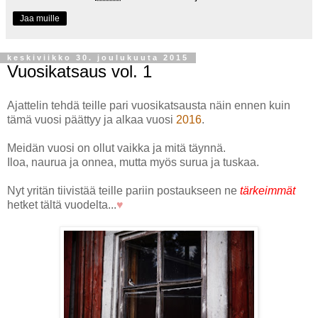
Jaa muille
keskiviikko 30. joulukuuta 2015
Vuosikatsaus vol. 1
Ajattelin tehdä teille pari vuosikatsausta näin ennen kuin
tämä vuosi päättyy ja alkaa vuosi
2016
.
Meidän vuosi on ollut vaikka ja mitä täynnä.
Iloa, naurua ja onnea, mutta myös surua ja tuskaa.
Nyt yritän tiivistää teille pariin postaukseen ne
tärkeimmät
hetket tältä vuodelta...
♥