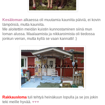
Kesäloman
alkaessa oli muutamia kauniita päiviä, ei kovin
lämpöisiä, mutta kauniita.
Me aloitettiin meidän kuistin kunnostaminen siinä mun
loman alussa. Maalaamista ja nikkaroimista oli tiedossa
jonkun verran, mutta kyllä se vaan kannatti! :)
Rakk
ausloma
tuli tehtyä heinäkuun lopulla ja se jos jokin
teki meille hyvää.
♥♥♥