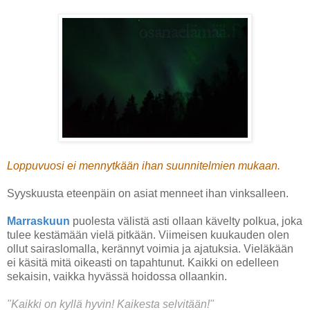
Loppuvuosi ei mennytkään ihan suunnitelmien mukaan.
Syyskuusta eteenpäin on asiat menneet ihan vinksalleen.
Marraskuun
puolesta välistä asti ollaan kävelty polkua, joka
tulee kestämään vielä pitkään. Viimeisen kuukauden olen
ollut sairaslomalla, kerännyt voimia ja ajatuksia. Vieläkään
ei käsitä mitä oikeasti on tapahtunut. Kaikki on edelleen
sekaisin, vaikka hyvässä hoidossa ollaankin.
"Kaikki on kyllä hyvin! Kaikesta selvitään!"