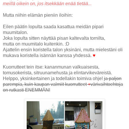
meillä oikein on, jos itsekkään enää tietää...
Mutta niihin elämän pieniin iloihin:
Eilen päätin lopulta saada kasattua meidän pipari
muumitalon.
Joka lopulta sitten näyttää pisan kaltevalta tornilta,
mutta on muumitalo kuitenkin. :D
Ajattelin ensin koristella talon yksinäni, mutta mielestäni oli
mukava koristella isännän kanssa yhdessä.
♥
Kuorrutteet tein itse: kananmunan valkuaisesta,
tomusokerista, sitruunamehusta ja elintarvikeväreistä.
Helppo, yksinkertainen ja todellakin toimiva ohje!
ja paljon
parempia, kuin kaupan valmiit kuorrutteet
+
värivaihtoehtoja
on rutkasti ENEMMÄN!