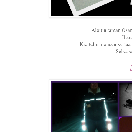
Aloitin tämän Osan
Ihan
Kiertelin moneen kertaan
Selkä s