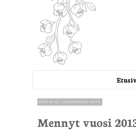
Etusi
tiistai 31. joulukuuta 2013
Mennyt vuosi 201