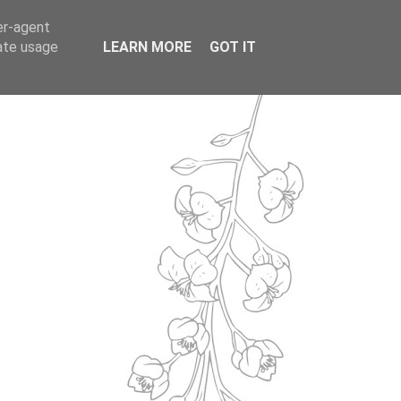
er-agent
rate usage
LEARN MORE
GOT IT