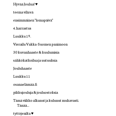
Hyvää Joulua! ♥
teema vihreä
ensimmäinen "lomapäivä"
4.harrastus
Luukku 19.
Vierailu Vakka-Suomen panimoon
30 kuvanhaaste & kuulumisia
sähkökatkoilua ja uutuuksia
Jouluhaaste
Luukku 11
osanaelämää.fi
pikkujouluja & jouluostoksia
Tämä viikko alkanut ja kulunut mukavasti.
Tänää...
tyttöjenilta ♥