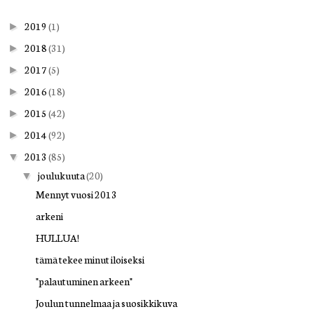
2019
(1)
►
2018
(31)
►
2017
(5)
►
2016
(18)
►
2015
(42)
►
2014
(92)
►
2013
(85)
▼
joulukuuta
(20)
▼
Mennyt vuosi 2013
arkeni
HULLUA!
tämä tekee minut iloiseksi
"palautuminen arkeen"
Joulun tunnelmaa ja suosikkikuva