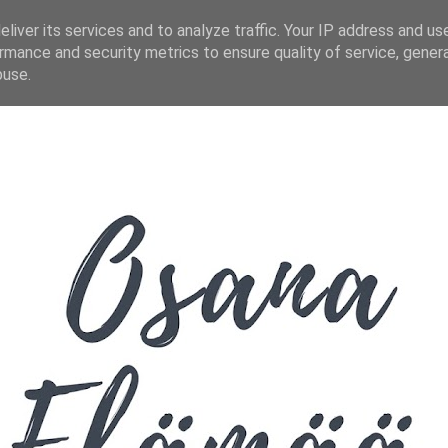
liver its services and to analyze traffic. Your IP address and us
rmance and security metrics to ensure quality of service, gene
buse.