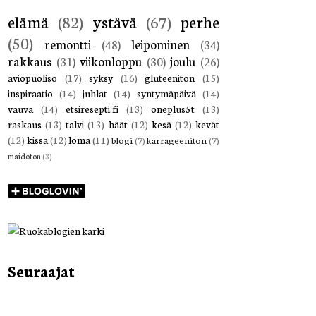
elämä
(82)
ystävä
(67)
perhe
(50)
remontti
(48)
leipominen
(34)
rakkaus
(31)
viikonloppu
(30)
joulu
(26)
aviopuoliso
(17)
syksy
(16)
gluteeniton
(15)
inspiraatio
(14)
juhlat
(14)
syntymäpäivä
(14)
vauva
(14)
etsiresepti.fi
(13)
oneplus5t
(13)
raskaus
(13)
talvi
(13)
häät
(12)
kesä
(12)
kevät
(12)
kissa
(12)
loma
(11)
blogi
(7)
karrageeniton
(7)
maidoton
(3)
Seuraajat