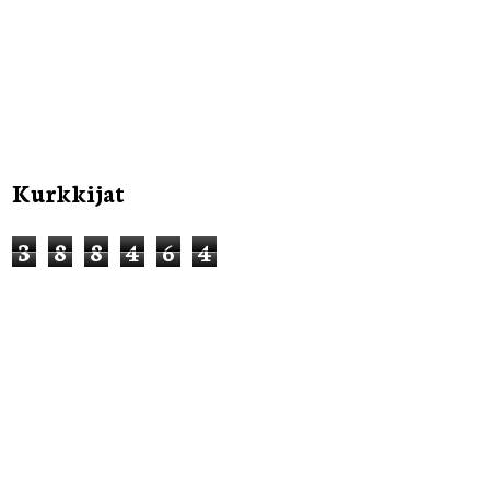
Kurkkijat
3
8
8
4
6
4