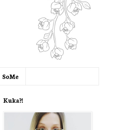
SoMe
Kuka?!