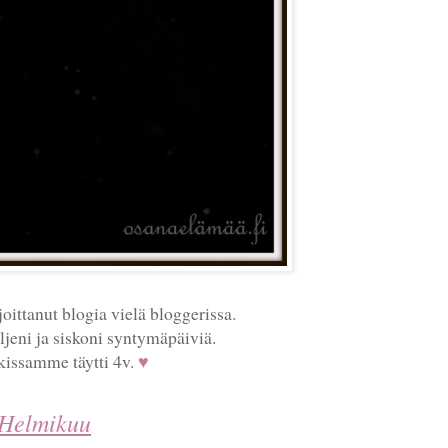
ittanut blogia vielä bloggerissa.
eni ja siskoni syntymäpäiviä.
kissamme täytti 4v.
♥
Helmikuu