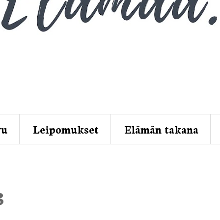
vu
Leipomukset
Elämän takana
3