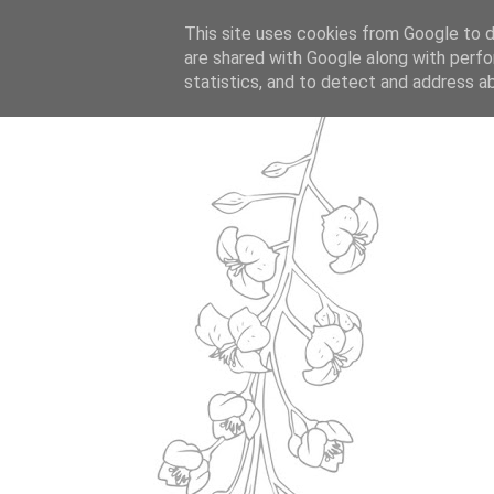
This site uses cookies from Google to de
are shared with Google along with perfo
statistics, and to detect and address a