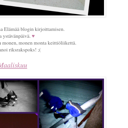
a Elämää blogin kirjoittamisen.
a ystävänpäivä.
♥
 monen, monen monta keittiöliikettä.
anoi riksrakspoks! ;(
Maaliskuu