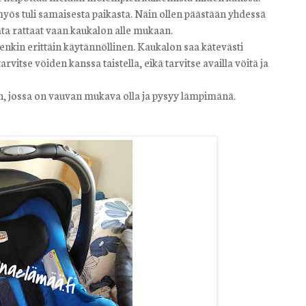
myös tuli samaisesta paikasta. Näin ollen päästään yhdessä
a rattaat vaan kaukalon alle mukaan.
nkin erittäin käytännöllinen. Kaukalon saa kätevästi
tarvitse vöiden kanssa taistella, eikä tarvitse availla vöitä ja
jossa on vauvan mukava olla ja pysyy lämpimänä.