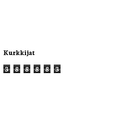
Kurkkijat
3
8
8
8
8
3