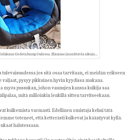
ieläkään tiedetä kumpi tulossa. Elämme jännittäviä aikoja...
a tulevaisuudessa jos sitä osaa tarvitaan, ei meidän erikseen
iste valjaat, pysyy pikkuinen hyvin kyydissä mukana.
 ja myös pussukan, johon vaunujen kanssa kulkija saa
ipalaa, mitä milloinkin lenkillä sitten tarvitseekaan.
vat kulkemista varmasti. Edellinen omistaja kehui tätä
lemme toteneet, että ketterästi kulkevat ja kääntyvät kyllä.
nkaat halutessaan.
tse tykkään kovasti! On neutraalit ja eivät kesähelteillä