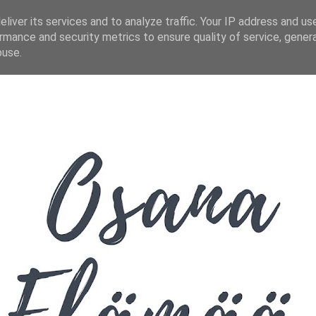
liver its services and to analyze traffic. Your IP address and us
rmance and security metrics to ensure quality of service, gene
buse.