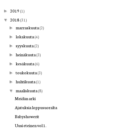
2019
(1)
►
2018
(31)
▼
marraskuuta
(2)
►
lokakuuta
(4)
►
syyskuuta
(2)
►
heinäkuuta
(3)
►
kesäkuuta
(6)
►
toukokuuta
(3)
►
huhtikuuta
(1)
►
maaliskuuta
(8)
▼
Meidän arki
Ajatuksia loppusuoralta
Babyshowerit
Uusi eteinen vol 1.