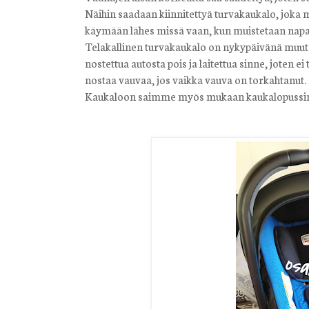
Näihin saadaan kiinnitettyä turvakaukalo, joka 
käymään lähes missä vaan, kun muistetaan napat
Telakallinen turvakaukalo on nykypäivänä muute
nostettua autosta pois ja laitettua sinne, joten ei 
nostaa vauvaa, jos vaikka vauva on torkahtanut.
Kaukaloon saimme myös mukaan kaukalopussin, 