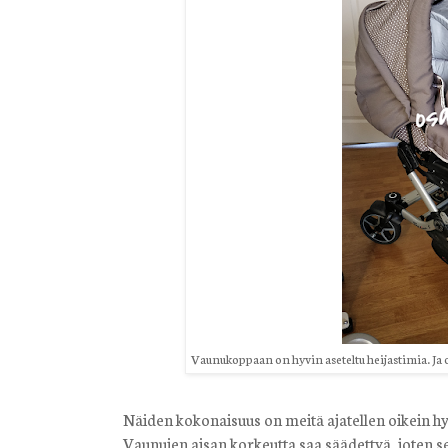
Vaunukoppaan on hyvin aseteltu heijastimia. Ja
Näiden kokonaisuus on meitä ajatellen oikein h
Vaunujen aisan korkeutta saa säädettyä, joten 