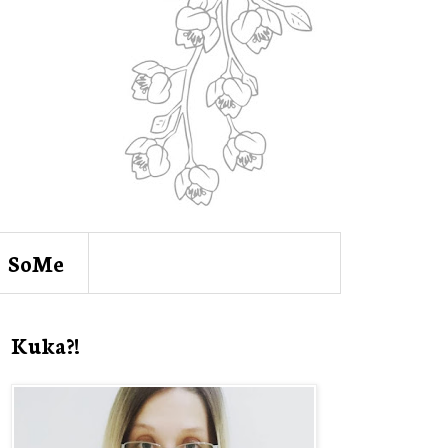
SoMe
Kuka?!