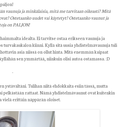
 paljon!
ään vaunuja ja minkälaisia, mitä me tarvitaan oikeasti? Mitä
ovat? Ostetaanko uudet vai käytetyt? Ostetaanko vaunut ja
htoja on PALJON!
aimmalta idealta. Ei tarvitse ostaa erikseen vaunuja ja
ös turvakaukalon kiinni. Kyllä sitä uusia yhdistelmävaunuja tuli
inhottavin asia niissä on ollut hinta. Mitä enemmän kaipaat
a kyllähän sen ymmärtää, niinkuin olisi autoa ostamassa. :D
-
 ystävältäni. Tulihan niitä ehdokkaita esiin tässä, mutta
ai pelkästään rattaat. Nämä yhdistelmävaunut ovat kuitenkin
 vielä erittäin näppärän oloiset.