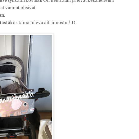
t vaunut olisivat.
an.
tästäkös tämä tuleva äiti innostui! :D