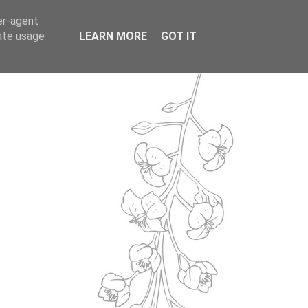
er-agent
rate usage
LEARN MORE
GOT IT