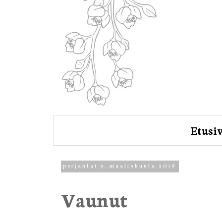
Etusi
perjantai 9. maaliskuuta 2018
Vaunut