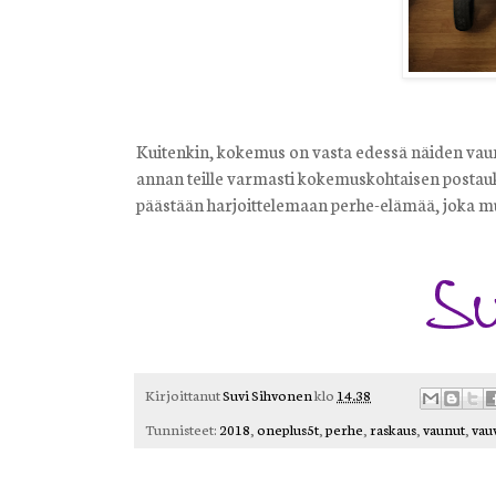
Kuitenkin, kokemus on vasta edessä näiden vaun
annan teille varmasti kokemuskohtaisen postauks
päästään harjoittelemaan perhe-elämää, joka mu
Kirjoittanut
Suvi Sihvonen
klo
14.38
Tunnisteet:
2018
,
oneplus5t
,
perhe
,
raskaus
,
vaunut
,
vau