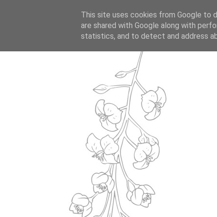
This site uses cookies from Google to de
are shared with Google along with perfo
statistics, and to detect and address a