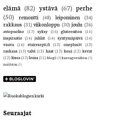
elämä
(82)
ystävä
(67)
perhe
(50)
remontti
(48)
leipominen
(34)
rakkaus
(31)
viikonloppu
(30)
joulu
(26)
aviopuoliso
(17)
syksy
(16)
gluteeniton
(15)
inspiraatio
(14)
juhlat
(14)
syntymäpäivä
(14)
vauva
(14)
etsiresepti.fi
(13)
oneplus5t
(13)
raskaus
(13)
talvi
(13)
häät
(12)
kesä
(12)
kevät
(12)
kissa
(12)
loma
(11)
blogi
(7)
karrageeniton
(7)
maidoton
(3)
Seuraajat