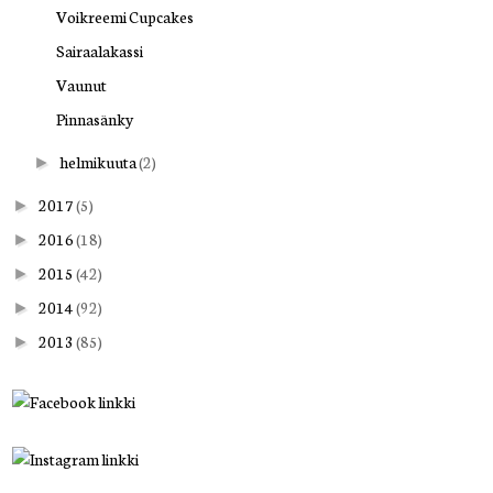
Voikreemi Cupcakes
Sairaalakassi
Vaunut
Pinnasänky
helmikuuta
(2)
►
2017
(5)
►
2016
(18)
►
2015
(42)
►
2014
(92)
►
2013
(85)
►