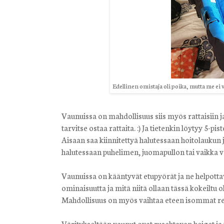
Edellinen omistaja oli poika, mutta me ei v
Vaunuissa on mahdollisuus siis myös rattaisiin j
tarvitse ostaa rattaita. :) Ja tietenkin löytyy 5-p
Aisaan saa kiinnitettyä halutessaan hoitolaukun
halutessaan puhelimen, juomapullon tai vaikka väl
Vaunuissa on kääntyvät etupyörät ja ne helpotta
ominaisuutta ja mitä niitä ollaan tässä kokeiltu o
Mahdollisuus on myös vaihtaa eteen isommat re
Väritykseltään vaunut ovat rusehtavan beiget ja i