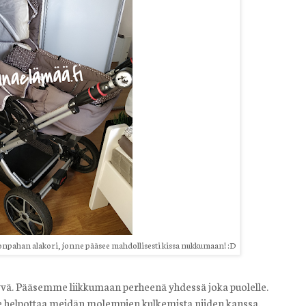
 onpahan alakori, jonne pääsee mahdollisesti kissa nukkumaan! :D
yvä. Pääsemme liikkumaan perheenä yhdessä joka puolelle.
se helpottaa meidän molempien kulkemista niiden kanssa.