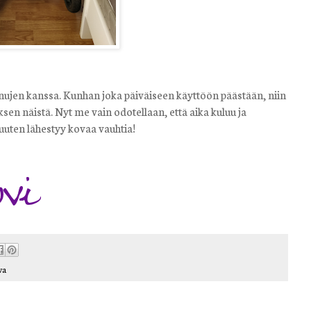
ujen kanssa. Kunhan joka päiväiseen käyttöön päästään, niin
en näistä. Nyt me vain odotellaan, että aika kuluu ja
uten lähestyy kovaa vauhtia!
va