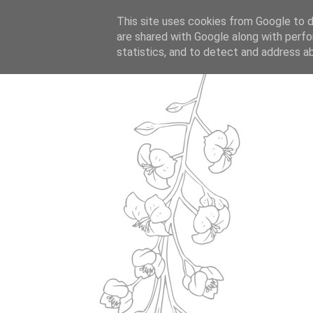
This site uses cookies from Google to de
are shared with Google along with perfo
statistics, and to detect and address a