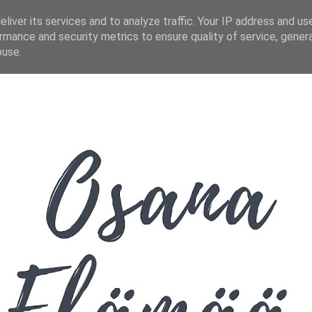
liver its services and to analyze traffic. Your IP address and us
rmance and security metrics to ensure quality of service, gene
buse.