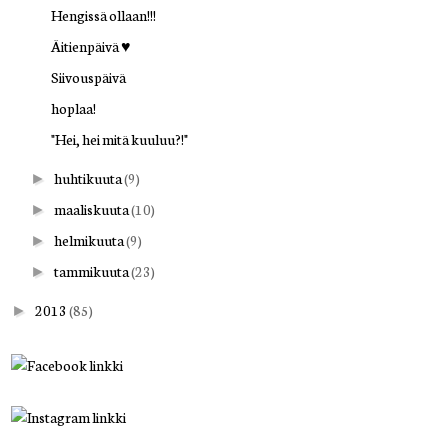
Hengissä ollaan!!!
Äitienpäivä ♥
Siivouspäivä
hoplaa!
"Hei, hei mitä kuuluu?!"
huhtikuuta
(9)
►
maaliskuuta
(10)
►
helmikuuta
(9)
►
tammikuuta
(23)
►
2013
(85)
►