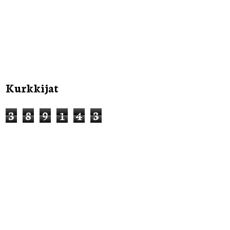
Kurkkijat
3
8
9
1
4
3