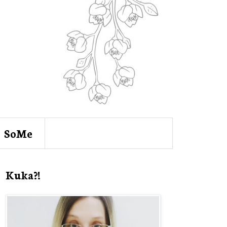
SoMe
Kuka?!