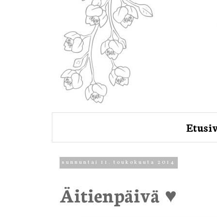
Etusi
sunnuntai 11. toukokuuta 2014
Äitienpäivä ♥