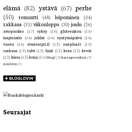
elämä
(82)
ystävä
(67)
perhe
(50)
remontti
(48)
leipominen
(34)
rakkaus
(31)
viikonloppu
(30)
joulu
(26)
aviopuoliso
(17)
syksy
(16)
gluteeniton
(15)
inspiraatio
(14)
juhlat
(14)
syntymäpäivä
(14)
vauva
(14)
etsiresepti.fi
(13)
oneplus5t
(13)
raskaus
(13)
talvi
(13)
häät
(12)
kesä
(12)
kevät
(12)
kissa
(12)
loma
(11)
blogi
(7)
karrageeniton
(7)
maidoton
(3)
Seuraajat