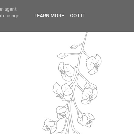
er-agent
rate usage
LEARN MORE
GOT IT