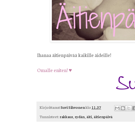
Ihanaa äitienpäivää kaikille äideille!
Omalle eniten! ♥
Kirjoittanut
Suvi Sihvonen
klo
11.37
Tunnisteet:
rakkaus
,
sydän
,
äiti
,
äitienpäivä