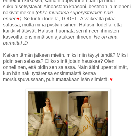
ennekuin kirkossa, samoin appivanhempani ja muut
sukulaiset/ystävät. Ainoastaan kaasoni, bestman ja mieheni
näkivät mekon
(ehkä muutama superystäväkin näki
ennen
♥
)
. Se tuntui todella, TODELLA vaikealta pitää
salassa, mutta minä pystyin siihen. Halusin todella, että
kaikki yllättyvät. Halusin huomata sen ilmeen ihmisten
kasvoilla, ensimmäisen ajatuksen ilmeen.
Ne on aina
parhaita! :D
Kaiken tämän jälkeen mietin, miksi niin täytyi tehdä? Miksi
pidin sen salassa? Oliko siinä jotain hauskaa? Olen
onnellinen, että pidin sen salassa. Näin äitini upeat silmät,
kun hän näki tyttärensä ensimmäistä kertaa
morsiuspuvussaan, puhumattakaan isän silmistä.
♥