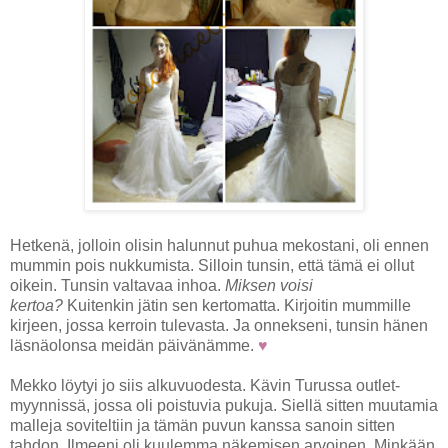
Hetkenä, jolloin olisin halunnut puhua mekostani, oli ennen
mummin pois nukkumista. Silloin tunsin, että tämä ei ollut
oikein. Tunsin valtavaa inhoa.
Miksen voisi
kertoa?
Kuitenkin jätin sen kertomatta. Kirjoitin mummille
kirjeen, jossa kerroin tulevasta. Ja onnekseni, tunsin hänen
läsnäolonsa meidän päivänämme.
♥
Mekko löytyi jo siis alkuvuodesta. Kävin Turussa outlet-
myynnissä, jossa oli poistuvia pukuja. Siellä sitten muutamia
malleja soviteltiin ja tämän puvun kanssa sanoin sitten
tahdon. Ilmeeni oli kuulemma näkemisen arvoinen. Minkään