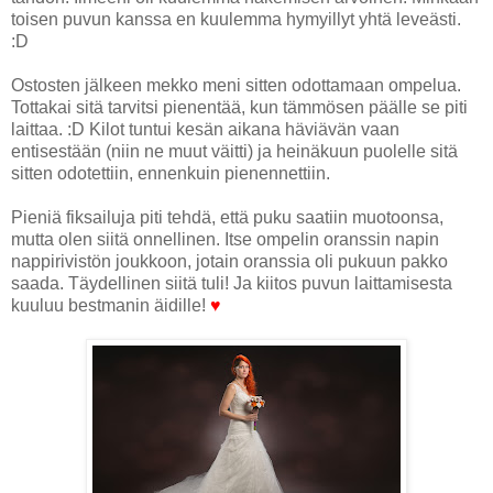
toisen puvun kanssa en kuulemma hymyillyt yhtä leveästi.
:D
Ostosten jälkeen mekko meni sitten odottamaan ompelua.
Tottakai sitä tarvitsi pienentää, kun tämmösen päälle se piti
laittaa. :D Kilot tuntui kesän aikana häviävän vaan
entisestään (niin ne muut väitti) ja heinäkuun puolelle sitä
sitten odotettiin, ennenkuin pienennettiin.
Pieniä fiksailuja piti tehdä, että puku saatiin muotoonsa,
mutta olen siitä onnellinen. Itse ompelin oranssin napin
nappirivistön joukkoon, jotain oranssia oli pukuun pakko
saada. Täydellinen siitä tuli! Ja kiitos puvun laittamisesta
kuuluu bestmanin äidille!
♥