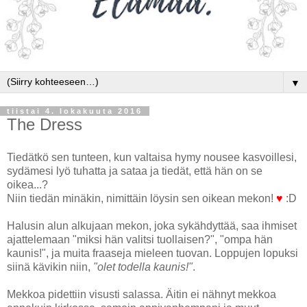
▼
tiistai 4. lokakuuta 2016
The Dress
Tiedätkö sen tunteen, kun valtaisa hymy nousee kasvoillesi,
sydämesi lyö tuhatta ja sataa ja tiedät, että hän on se
oikea...?
Niin tiedän minäkin, nimittäin löysin sen oikean mekon!
♥
:D
Halusin alun alkujaan mekon, joka sykähdyttää, saa ihmiset
ajattelemaan "miksi hän valitsi tuollaisen?", "ompa hän
kaunis!", ja muita fraaseja mieleen tuovan. Loppujen lopuksi
siinä kävikin niin,
"olet todella kaunis!"
.
Mekkoa pidettiin visusti salassa. Äitin ei nähnyt mekkoa