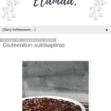
▼
tiistai 29. lokakuuta 2019
Gluteeniton suklaapiiras