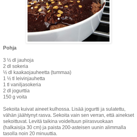
Pohja
3 ½ dl jauhoja
2 dl sokeria
½ dl kaakaojauheetta (tummaa)
1 ½ tl leivinjauhetta
1 tl vaniljasokeria
2 dl jogurttia
150 g voita
Sekoita kuivat aineet kulhossa. Lisää jogurtti ja sulatettu,
vähän jäähtynyt rasva. Sekoita vain sen verran, että ainekset
sekoittuvat. Levitä taikina voideltuun piirasvuokaan
(halkaisija 30 cm) ja paista 200-asteisen uunin alimmalla
tasolla noin 20 minuuttia.