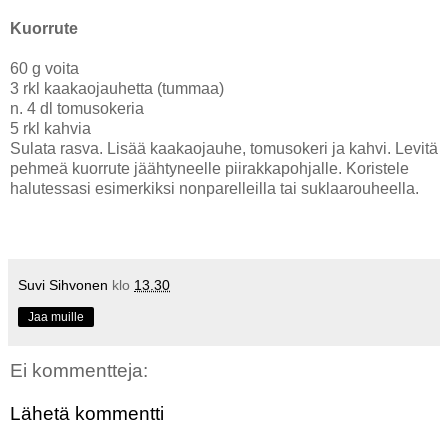
Kuorrute
60 g voita
3 rkl kaakaojauhetta (tummaa)
n. 4 dl tomusokeria
5 rkl kahvia
Sulata rasva. Lisää kaakaojauhe, tomusokeri ja kahvi. Levitä
pehmeä kuorrute jäähtyneelle piirakkapohjalle. Koristele
halutessasi esimerkiksi nonparelleilla tai suklaarouheella.
Suvi Sihvonen
klo
13.30
Jaa muille
Ei kommentteja:
Lähetä kommentti